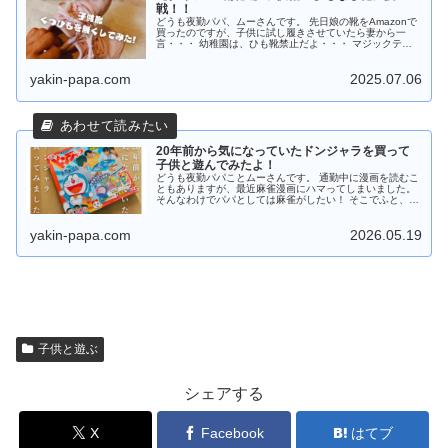
戦！！
どうも夜勤パパ、ムーさんです。 先日娘の靴をAmazonで
買ったのですが、子供に試し履きさせていたら妻から一
言・・・ 幼稚園は、ひも靴禁止だよ・・・ マジックテー
プ式じゃなく、ひも靴を買ってしまったんです。 家のお出
かけで履けばいいと思いき...
yakin-papa.com
2025.07.06
20年前から気になっていたドンジャラを買って
子供と遊んでみたよ！
どうも夜勤パパことムーさんです。 通勤中に漫画を読むこ
ともありますが、最近麻雀漫画にハマってしまいました。
そんなわけでパパとしては麻雀がしたい！ そこでふと、ど
んどんジャラジャラ、ドンジャラだ～と言う昔ドラえもん
CMで聞いたフレーズを思い...
yakin-papa.com
2026.05.19
子供と遊ぶ
シェアする
X
Facebook
はてブ