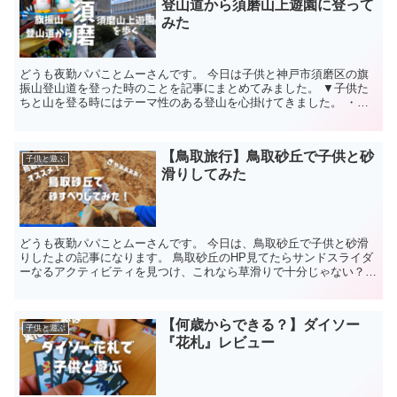
登山道から須磨山上遊園に登って
みた
どうも夜勤パパことムーさんです。 今日は子供と神戸市須磨区の旗
振山登山道を登った時のことを記事にまとめてみました。 ▼子供た
ちと山を登る時にはテーマ性のある登山を心掛けてきました。 ・山
登り×水遊び・山登り×生物採取・山登り×銭湯 今回は新...
【鳥取旅行】鳥取砂丘で子供と砂
子供と遊ぶ
滑りしてみた
どうも夜勤パパことムーさんです。 今日は、鳥取砂丘で子供と砂滑
りしたよの記事になります。 鳥取砂丘のHP見てたらサンドスライダ
ーなるアクティビティを見つけ、これなら草滑りで十分じゃない？っ
て思ったのがキッカケです。 というわけで出発の前夜に...
【何歳からできる？】ダイソー
子供と遊ぶ
『花札』レビュー