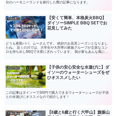
分のハーモニーランドを旅行した際の記事になります。
【安くて簡単、本格炭火BBQ】
子供と遊ぶ
ダイソーSIMPLE BBQ SETでお
花見してみた
どうも夜勤パパ、ムーさんです。 絶好のお花見シーズンとなりまし
たね。 近くの川では、大学生や大所帯の家族グループが立派なコン
ロを持ち出しBBQで大変にぎわっています。 我が家もあんな風に
BBQしたいなと思うものの車もないので、正直難しいかな...
【子供の安心安全な水遊びに】ダ
スニーカー
イソーのウォーターシューズをぜ
ひオススメしたい
この記事はダイソーで300円で購入できるウォーターシューズが子供
との水遊びにオススメなので紹介します！
【8歳と6歳と行く六甲山】旗振山
子供と遊ぶ