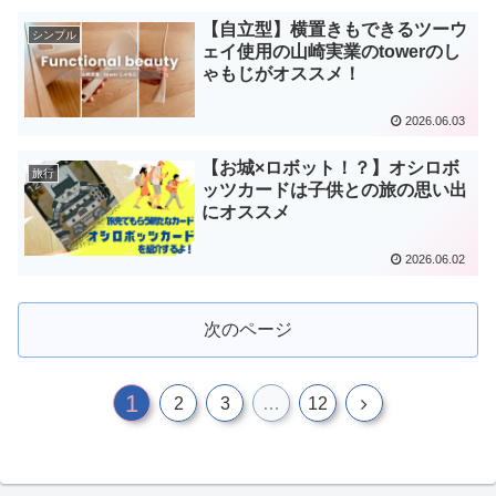
【自立型】横置きもできるツーウ
シンプル
ェイ使用の山崎実業のtowerのし
ゃもじがオススメ！
2026.06.03
【お城×ロボット！？】オシロボ
旅行
ッツカードは子供との旅の思い出
にオススメ
2026.06.02
次のページ
1
次
2
3
…
12
へ