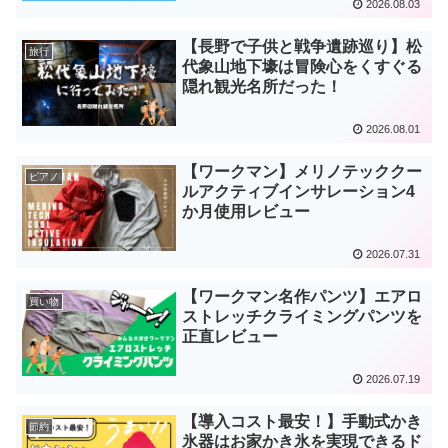
2026.08.03
【長野で子供と戦争遺跡巡り】松
旅行
代象山地下壕は冒険心をくすぐる
隠れ観光名所だった！
2026.08.01
【ワークマン】メリノテッククー
ピアノ
ルアクティブインサレーション4
か月使用レビュー
2026.07.31
【ワークマン名作パンツ】エアロ
買い物
ストレッチクライミングパンツを
正直レビュー
2026.07.19
【導入コスト最安！】手動式かき
節約
氷器はお家かき氷を実現できるド