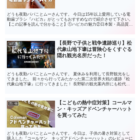
どうも夜勤パパことムーさんです。 今日は15年以上愛用している電
動歯ブラシ『ハピカ』がとってもおすすめなので紹介させて下さい。
【この記事を読んで分かること】①ハピカの魅力②日本製・高品質・
低価格③初めての電動歯ブラシにオススメ④お子さんに...
【長野で子供と戦争遺跡巡り】松
旅行
代象山地下壕は冒険心をくすぐる
隠れ観光名所だった！
どうも夜勤パパことムーさんです。 夏休みを利用して長野観光をし
てきました。 前々から行ってみたかった第二次世界大戦の遺跡『松
代象山地下壕』に行ってきました！ 長野駅の観光案内所にも松代象
山地下壕なんて見当たらないけど本当に大丈夫？ 観光スポ...
【こどもの熱中症対策】コールマ
買い物
ン・キッズアドベンチャーハット
を買ってみた
どうも夜勤パパことムーさんです。 今日は、子供の暑さ対策として
購入した『コールマン キッズアドベンチャーハット』のレビューに