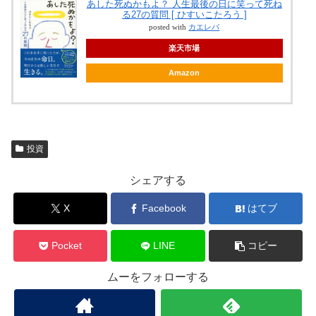
あした死ぬかもよ？ 人生最後の日に笑って死ね
る27の質問 [ ひすいこたろう ]
posted with
カエレバ
楽天市場
Amazon
投資
シェアする
X
Facebook
はてブ
Pocket
LINE
コピー
ムーをフォローする