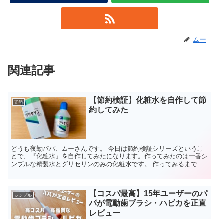
ムー
関連記事
【節約検証】化粧水を自作して節
節約
約してみた
どうも夜勤パパ、ムーさんです。 今日は節約検証シリーズというこ
とで、『化粧水』を自作してみたになります。作ってみたのは一番シ
ンプルな精製水とグリセリンのみの化粧水です。 作ってみるまでは
正直半信半疑だったのですが、使い心地もよく保水感も感じ...
【コスパ最高】15年ユーザーのパ
シンプル
パが電動歯ブラシ・ハピカを正直
レビュー