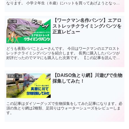
なります。 小学２年生（８歳）にハットを買ってあげようとなった
のですが、困ったのがそのサイズ感。 年齢と帽子のサイズ...
【ワークマン名作パンツ】エアロ
買い物
ストレッチクライミングパンツを
正直レビュー
どうも夜勤パパことムーさんです。 今日はワークマンのエアロスト
レッチクライミングパンツを紹介します。 長男に購入したパンツが
好評だったのでママにも購入した次第です。 【この記事を読んでわ
かること】①クライミングパンツは1,900円とコスパ最...
【DAISO魚とり網】川遊びで生物
子供と遊ぶ
採集してみた！
この記事はダイソーグッズで生物採集をしてみた記事になります。必
須の魚とり網は2種類、足回りはウォーターシューズをレビューしま
す。