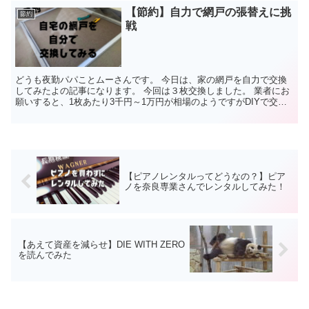
【節約】自力で網戸の張替えに挑
節約
戦
どうも夜勤パパことムーさんです。 今日は、家の網戸を自力で交換
してみたよの記事になります。 今回は３枚交換しました。 業者にお
願いすると、1枚あたり3千円～1万円が相場のようですがDIYで交換
すれば材料費だけでお安く済ませることが出来ました...
【ピアノレンタルってどうなの？】ピア
ノを奈良専業さんでレンタルしてみた！
【あえて資産を減らせ】DIE WITH ZERO
を読んでみた