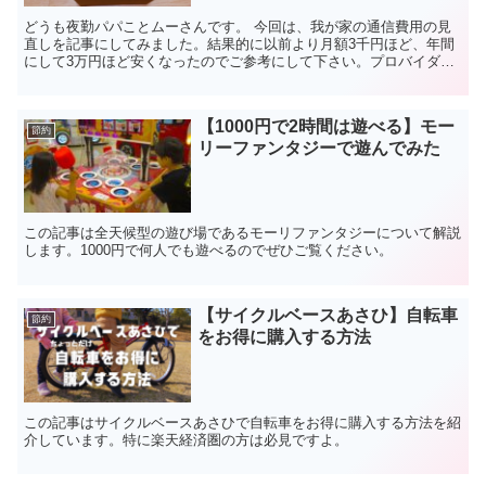
どうも夜勤パパことムーさんです。 今回は、我が家の通信費用の見
直しを記事にしてみました。結果的に以前より月額3千円ほど、年間
にして3万円ほど安くなったのでご参考にして下さい。プロバイダー
の世界は名前がそっくりなものから割引など非常に複雑・・...
【1000円で2時間は遊べる】モー
節約
リーファンタジーで遊んでみた
この記事は全天候型の遊び場であるモーリファンタジーについて解説
します。1000円で何人でも遊べるのでぜひご覧ください。
【サイクルベースあさひ】自転車
節約
をお得に購入する方法
この記事はサイクルベースあさひで自転車をお得に購入する方法を紹
介しています。特に楽天経済圏の方は必見ですよ。