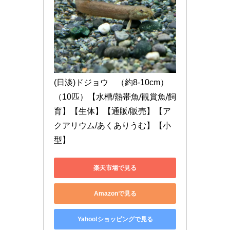
(日淡)ドジョウ　（約8-10cm）
（10匹）【水槽/熱帯魚/観賞魚/飼
育】【生体】【通販/販売】【ア
クアリウム/あくありうむ】【小
型】
楽天市場で見る
Amazonで見る
Yahoo!ショッピングで見る