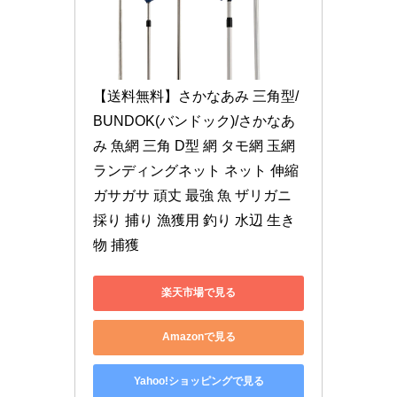
【送料無料】さかなあみ 三角型/
BUNDOK(バンドック)/さかなあ
み 魚網 三角 D型 網 タモ網 玉網 
ランディングネット ネット 伸縮 
ガサガサ 頑丈 最強 魚 ザリガニ 
採り 捕り 漁獲用 釣り 水辺 生き
物 捕獲
楽天市場で見る
Amazonで見る
Yahoo!ショッピングで見る