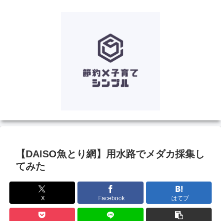
【DAISO魚とり網】用水路でメダカ採集し
てみた
X
Facebook
はてブ