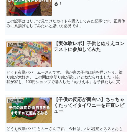
る！
この記事はセリアで見つけたカイトを購入してみた記事です。正月休
みに凧揚げをしてみたいと思い方必見です。
【実体験レポ】子供とぬりえコン
子供と遊ぶ
テストに参加してみた
どうも夜勤パパ ムーさんです。 我が家の子供は絵を描いたり、塗
り絵が大好き。 この間は水塗り絵が欲しいとねだられました（笑）
我が家も、100円ショップで購入した「ぬりえ本」を子供たちに買い
与えていますが趣向を変えて「ぬりえコンテスト」に参...
【子供の反応が面白い】ちっちゃ
子供と遊ぶ
くたってイタイワニーを正直レビ
ュー
どうも夜勤パパことムーさんです。 今日は、パパ超絶オススメおも