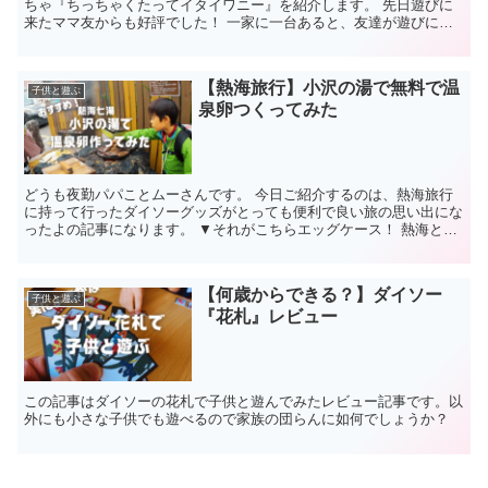
ちゃ『ちっちゃくたってイタイワニー』を紹介します。 先日遊びに
来たママ友からも好評でした！ 一家に一台あると、友達が遊びに来
た時などに面白いので興味のある方の参考になれば幸いです...
【熱海旅行】小沢の湯で無料で温
子供と遊ぶ
泉卵つくってみた
どうも夜勤パパことムーさんです。 今日ご紹介するのは、熱海旅行
に持って行ったダイソーグッズがとっても便利で良い旅の思い出にな
ったよの記事になります。 ▼それがこちらエッグケース！ 熱海とエ
ッグケースの関係は？ 熱海の『小沢の湯』って場所で、...
【何歳からできる？】ダイソー
子供と遊ぶ
『花札』レビュー
この記事はダイソーの花札で子供と遊んでみたレビュー記事です。以
外にも小さな子供でも遊べるので家族の団らんに如何でしょうか？