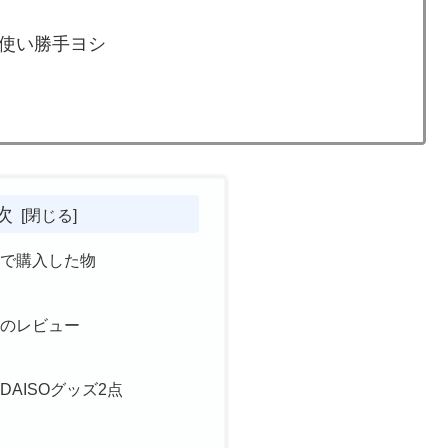
使い勝手ヨシ
次
ーで購入した物
た
網のレビュー
AISOグッズ2点