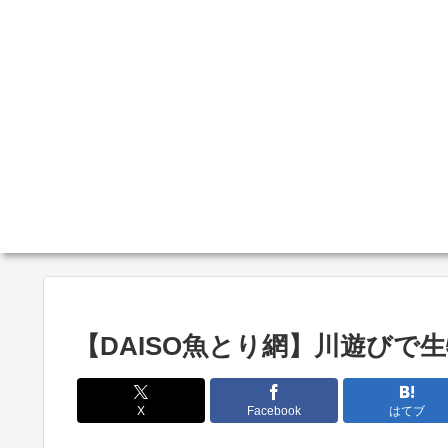
【DAISO魚とり網】川遊びで
X
Facebook
はてブ