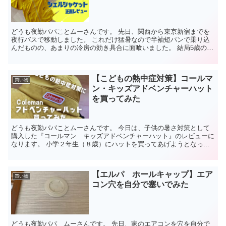
どうも夜勤パパことムーさんです。 先日、関西から東京新宿までを
夜行バスで移動しました。 これだけ猛暑なので半袖短パンで乗り込
んだものの、あまりの冷房の効き具合に面喰いました。 結局5歳の娘
と抱き合いながら朝まで過ごす・・・というさながら雪山...
【こどもの熱中症対策】コールマ
買い物
ン・キッズアドベンチャーハット
を買ってみた
どうも夜勤パパことムーさんです。 今日は、子供の暑さ対策として
購入した『コールマン キッズアドベンチャーハット』のレビューに
なります。 小学２年生（８歳）にハットを買ってあげようとなった
のですが、困ったのがそのサイズ感。 年齢と帽子のサイズ...
【エルパ ホールキャップ】エア
買い物
コン穴を自分で塞いでみた
どうも夜勤パパ ムーさんです。 先日、家のエアコンを穴を自分で