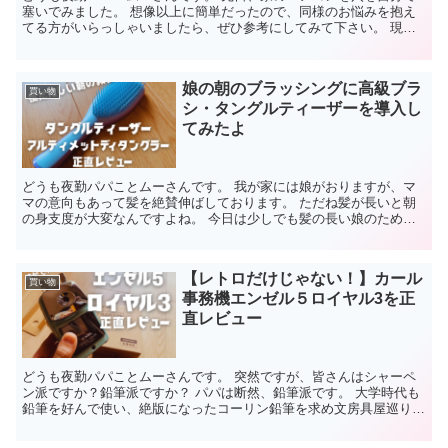
塞いでみました。 想像以上に簡単だったので、同様のお悩みを抱え
てる方がいらっしゃいましたら、ぜひ参考にしてみて下さい。 現状
把握：我が家のエアコン穴 我が家は中古マンションをリフ...
娘の朝のブラッシングに高級ブラ
買い物
シ・タングルティーザーを導入し
てみたよ
どうも夜勤パパことムーさんです。 我が家には娘がおりますが、マ
マの意向もあって髪を絶賛伸ばしております。 ただね髪が長いと朝
の身支度が大変なんですよね。 今日は少しでも髪の長い娘のために
タングルティーザーを購入したら予想以上に良かったよの記...
【レトロだけじゃない！】カール
買い物
事務機エンゼル５ロイヤル3を正
直レビュー
どうも夜勤パパことムーさんです。 突然ですが、皆さんはシャーペ
ン派ですか？鉛筆派ですか？ パパは断然、鉛筆派です。 大学時代も
鉛筆を好んで使い、絶版になったコーリン鉛筆を求め文房具屋巡りな
んかしてました。 ママが子供のころから使っていた30...