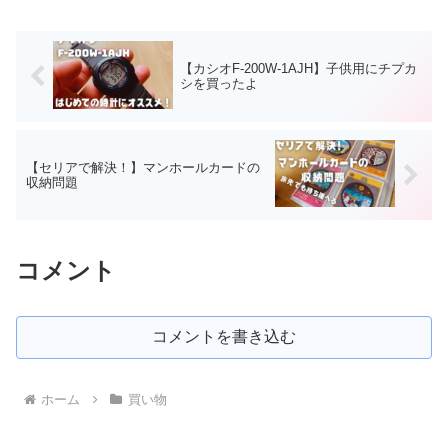
【カシオF-200W-1AJH】子供用にチプカ
シを買ったよ
【セリアで解決！】マンホールカードの
収納問題
コメント
コメントを書き込む
ホーム
買い物