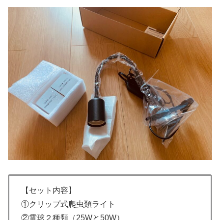
【セット内容】
①クリップ式爬虫類ライト
②電球２種類（25Wと50W）