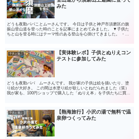
みた
どうも夜勤パパことムーさんです。 今日は子供と神戸市須磨区の旗
振山登山道を登った時のことを記事にまとめてみました。 ▼子供た
ちと山を登る時にはテーマ性のある登山を心掛けてきました。 ・山
登り×水遊び・山登り×生物採取・山登り×銭湯 今回は新...
【実体験レポ】子供とぬりえコン
子供と遊ぶ
テストに参加してみた
どうも夜勤パパ ムーさんです。 我が家の子供は絵を描いたり、塗
り絵が大好き。 この間は水塗り絵が欲しいとねだられました（笑）
我が家も、100円ショップで購入した「ぬりえ本」を子供たちに買い
与えていますが趣向を変えて「ぬりえコンテスト」に参...
【熱海旅行】小沢の湯で無料で温
子供と遊ぶ
泉卵つくってみた