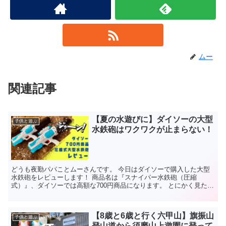
ムー
関連記事
【夏の水遊びに】ダイソーの大型
子供と遊ぶ
水鉄砲はワクワクが止まらない！
どうも夜勤パパことムーさんです。 今日はダイソーで購入した大型
水鉄砲をレビューします！ 商品名は『スナイパー水鉄砲（圧縮
式）』、ダイソーでは高額な700円商品になります。 とにかく見た目
の迫力があって機能的、パパも子供もワクワクが止まらない...
【8歳と6歳と行く六甲山】旗振山
子供と遊ぶ
登山道から須磨山上遊園に登って