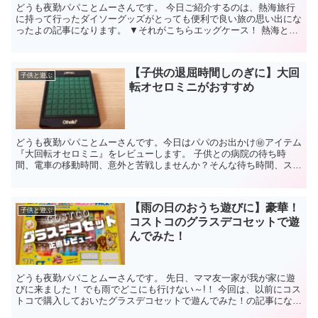
どうも夜勤パパことムーさんです。 今日ご紹介するのは、熱海旅行
に持って行ったダイソーグッズがとっても便利で良い旅の思い出にな
ったよの記事になります。 ▼それがこちらエッグケース！ 熱海とエ
ッグケースの関係は？ 熱海の『小沢の湯』って場所で、...
【子供の退屈時間しのぎに】大回
子供と遊ぶ
転オセロミニがおすすめ
どうも夜勤パパことムーさんです。今日はパパのお出かけ㊙アイテム
『大回転オセロミニ』をレビューします。 子供との病院の待ち時
間、電車の移動時間、意外と苦戦しませんか？そんな待ち時間、スマ
ホやゲームを与えてごまかしたくないパパママ必見のアイテム...
【雨の日のおうち遊びに】豪華！
子供と遊ぶ
コストコのグラスデコセットで遊
んでみた！
どうも夜勤パパことムーさんです。 先日、ママ友一家が我が家に遊
びに来ました！ でも雨でどこにも行けない～!！ 今回は、以前にコス
トコで購入しておいたグラスデコセットで遊んでみた！の記事になり
ます。 雨の日や年末年始のお家時間にみんなでワイワ...