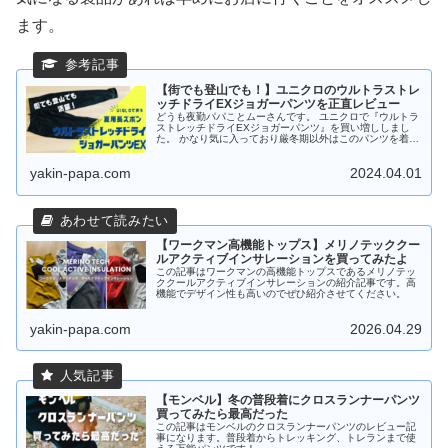
ます。
【街でも登山でも！】ユニクロのウルトラストレ
ッチドライEXジョガーパンツを正直レビュー
どうも夜勤パパことムーさんです。 ユニクロで『ウルトラ
ストレッチドライEXジョガーパンツ』を買い増ししまし
た。 かなり気に入っており厳冬期以外はこのパンツを着用
しているほどです。 モンベルのクロスランナーパンツの下
位互換みたいなパンツです。...
yakin-papa.com
2024.04.01
【ワークマン高機能トップス】メリノテッククー
ルアクティブインサレーションを買ってみたよ
この記事はワークマンの高機能トップスであるメリノテッ
ククールアクティブインサレーションの紹介記事です。高
機能でデザイン性も高いのでぜひ紹介させてください。
yakin-papa.com
2026.04.29
【モンベル】冬の普段着にクロスランナーパンツ
買ってみたら最高だった
この記事はモンベルのクロスランナーパンツのレビュー記
事になります。普段着からトレッキング、トレランまで使