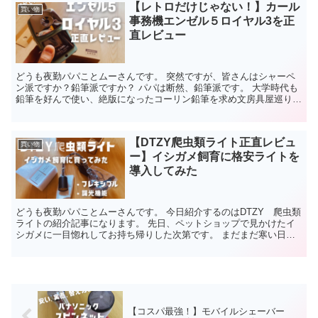
【レトロだけじゃない！】カール
買い物
事務機エンゼル５ロイヤル3を正
直レビュー
どうも夜勤パパことムーさんです。 突然ですが、皆さんはシャーペ
ン派ですか？鉛筆派ですか？ パパは断然、鉛筆派です。 大学時代も
鉛筆を好んで使い、絶版になったコーリン鉛筆を求め文房具屋巡りな
んかしてました。 ママが子供のころから使っていた30...
【DTZY爬虫類ライト正直レビュ
買い物
ー】イシガメ飼育に格安ライトを
導入してみた
どうも夜勤パパことムーさんです。 今日紹介するのはDTZY 爬虫類
ライトの紹介記事になります。 先日、ペットショップで見かけたイ
シガメに一目惚れしてお持ち帰りした次第です。 まだまだ寒い日が
続くので、甲羅干し用のライトとして購入しました。 ...
【コスパ最強！】モバイルシェーバー