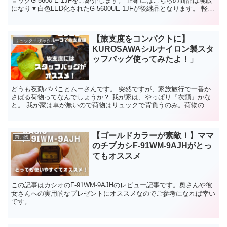
ョックG-5600 E-1JFをご紹介します。 正確にはこちらの商品は廃版
になり▼白色LED化されたG-5600UE-1JFが後継品となります。 軽く
て丈夫で、身体の一部と化して...
【旅支度をコンパクトに】
リュック・ザック
KUROSAWAシルナイロン製スタ
ッフバッグ使ってみたよ！」
どうも夜勤パパことムーさんです。 突然ですが、家族旅行で一番か
さばる荷物ってなんでしょうか？ 我が家は、やっぱり『衣類』かな
と。 我が家は車が無いので荷物はリュックで背負うのみ。荷物の大
部分はやっぱり衣類が大部分かな。 趣味の登山を通して、...
【ゴールドカラーが素敵！】ママ
買い物
のチプカシF-91WM-9AJHがとっ
てもオススメ
この記事はカシオのF-91WM-9AJHのレビュー記事です。奥さんや彼
女さんへの実用的なプレゼントにオススメなのでご参考になれば幸い
です。