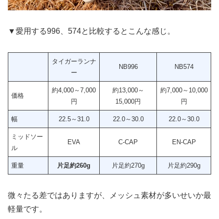
▼愛用する996、574と比較するとこんな感じ。
タイガーランナ
NB996
NB574
ー
約4,000～7,000
約13,000～
約7,000～10,000
価格
円
15,000円
円
幅
22.5～31.0
22.0～30.0
22.0～30.0
ミッドソー
EVA
C-CAP
EN-CAP
ル
重量
片足約260g
片足約270g
片足約290g
微々たる差ではありますが、メッシュ素材が多いせいか最
軽量です。