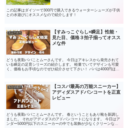
この記事はダイソーで300円で購入できるウォーターシューズが子供
との水遊びにオススメなので紹介します！
【すみっこぐらし×瞬足】性能・
スニーカー
見た目、価格３拍子揃ってオスス
メな件
どうも夜勤パパことムーさんです。 今日はアキレスから発売されて
いる瞬足の足育シリーズの紹介します。 軽量でいてデザインも可愛
く、価格もお手頃なのでぜひ紹介させて下さい！ パパは4000円ほど
で購入しました。 【この記事を読んで分かること】①...
【コスパ最高の万能スニーカー】
スニーカー
アディダスアドバンコートを正直
レビュー
どうも夜勤パパことムーさんです。 春ということもあり靴を新調し
ました。 それがアディダスのアドバンコートになります。 今日はア
ンダー5000円以下のスニーカーの中でも装飾が少なくクリーンな見