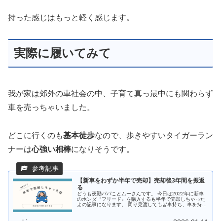
持った感じはもっと軽く感じます。
実際に履いてみて
我が家は郊外の車社会の中、子育て真っ最中にも関わらず
車を売っちゃいました。
どこに行くのも
基本徒歩
なので、歩きやすいタイガーラン
ナーは
心強い相棒
になりそうです。
【新車をわずか半年で売却】売却後3年間を振返
る
どうも夜勤パパことムーさんです。 今日は2022年に新車
のホンダ『フリード』を購入するも半年で売却しちゃった
よの記事になります。 周り見渡しても皆車持ち、車を持た
ない我が家は恐らくマイノリティー。 車を売って良かった
こと、大変だったことを赤...