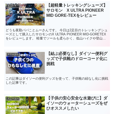
【超軽量トレッキングシューズ】
スニーカー
サロモン X ULTRA PIONEER
MID GORE-TEXをレビュー
どうも夜勤パパことムーさんです。 今日は2足目のトレッキングシュ
ーズとして購入したサロモンのX ULTRA PIONEER MID-GORETEX
をレビューします。 軽量でソールも柔らかく、低山ハイクや登山初
心者にこそオススメしたい靴になっ...
【結ぶ必要なし】ダイソー便利グ
スニーカー
ッズで子供靴のドローコード化に
挑戦
この記事はダイソーの便利グッズを使って、子供靴の紐なし化に挑戦
した記事です。
【子供の安心安全な水遊びに】ダ
スニーカー
イソーのウォーターシューズをぜ
ひオススメしたい